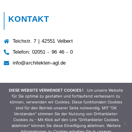
KONTAKT
Teichstr. 7 | 42551 Velbert
Telefon: 02051 - 96 46 - 0
info@architekten-agl.de
DIESE WEBSITE VERWENDET COOKIES !
Um unsere Website
BÜROZEITEN
für Sie optimal zu gestalten und fortlaufend verbessern zu
können, verwenden wir Cookies. Diese funktionalen Cookies
sind für den Betrieb unserer Seite notwendig. MIT "OK
Verstanden" stimmen Sie der Nutzung von Drittanbieter-
Montag - Donnerstag
Cookies zu - Mit Klick auf den Link "Drittanbieter Cookies
ablehnen" können Sie diese Einwilligung ablehnen. Weitere
von 9.00 – 16.30 Uhr
Informationen zu Cookies erhalten Sie in unserer